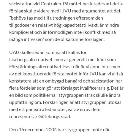
säckstation vid Centralen. På mötet beslutades att detta
förslag skulle vidare med i JVU med argumentet att det
”behövs tas med till utredningen eftersom den
tillgodoser en relativt hög kapacitetstillväxt, är mindre
komplicerat och är förmodligen inte i konflikt med så
många intressen” som de olika tunnelförslagen.
UA0 skulle sedan komma att kallas för
Lisebergsalternativet, men är generellt mer känt som
Förstärkningsalternativet. Fast där är vi ännu inte, men
av det konstituerade första mötet inför JVU kan vi alltså
konstatera att en ombyggd bangård och säckstation har
flera fördelar som gör att förslaget kvalificerar sig. Det är
en bild som politikerna i styrgruppen strax skulle ändra
uppfattning om. Förklaringen är att styrgruppen utökas
med ett par extra ledamöter, varav en av dem
representerar Göteborgs stad.
Den 16 december 2004 har styrgruppen möte där