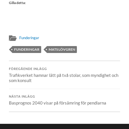
Gilla detta:
Funderingar
FUNDERINGAR
MATS LÖVGREN
FÖREGÅENDE INLÄGG
Trafikverket hamnar lätt på två stolar, som myndighet och
som konsult
NÄSTA INLÄGG
Basprognos 2040 visar på försämring för pendlarna