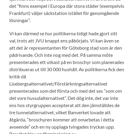
det ”finns exempel i Europa där stora städer (exempelvis
Frankfurt) väljer säckstation istället för genomgående
lösningar”.
Vi kan därmed se hur politikerna tidigt hade gjort sitt
val, trots att JVU knappt ens påbörjats. Vi kan även se
att det är representanten för Göteborg stad som är den
pådrivande. Och inte nog med det. På samma möte
presenterades ett utkast på en broschyr som planerades
distribueras ut till 30 000 hushåll. Av politikerna fick den
kritik då
Lisebergsalternativet/Förstärkningsalternativet
presenterades som det första och med det ses ”som om
det vore huvudalternativet”. Det dög inte, det var inte
ens hos styrgruppen accepterat att den jämställdes de
tre tunnelalternativet, vilket Banverket lovade att
åtgärda, ”broschyren kommer att omarbetas i detta
avseende” och en ny upplaga tvingades tryckas upp.
Resultat blev en förminskning av