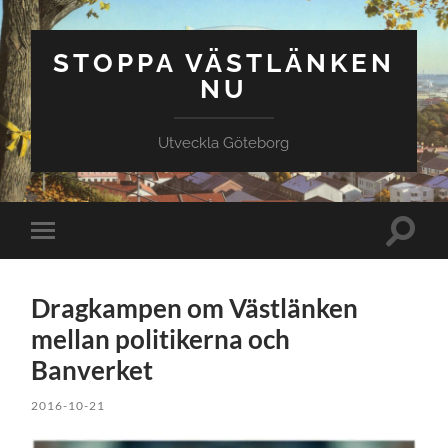
STOPPA VÄSTLÄNKEN
NU
Utveckla Göteborg
Slå
Slå
på/av
på/av
sökfält
mobilmeny
Dragkampen om Västlänken
mellan politikerna och
Banverket
2016-10-21