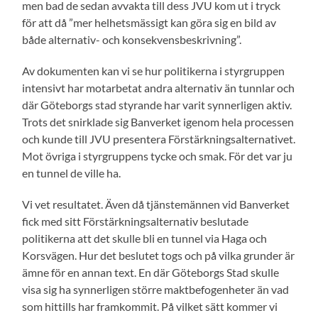
men bad de sedan avvakta till dess JVU kom ut i tryck
för att då ”mer helhetsmässigt kan göra sig en bild av
både alternativ- och konsekvensbeskrivning”.
Av dokumenten kan vi se hur politikerna i styrgruppen
intensivt har motarbetat andra alternativ än tunnlar och
där Göteborgs stad styrande har varit synnerligen aktiv.
Trots det snirklade sig Banverket igenom hela processen
och kunde till JVU presentera Förstärkningsalternativet.
Mot övriga i styrgruppens tycke och smak. För det var ju
en tunnel de ville ha.
Vi vet resultatet. Även då tjänstemännen vid Banverket
fick med sitt Förstärkningsalternativ beslutade
politikerna att det skulle bli en tunnel via Haga och
Korsvägen. Hur det beslutet togs och på vilka grunder är
ämne för en annan text. En där Göteborgs Stad skulle
visa sig ha synnerligen större maktbefogenheter än vad
som hittills har framkommit. På vilket sätt kommer vi