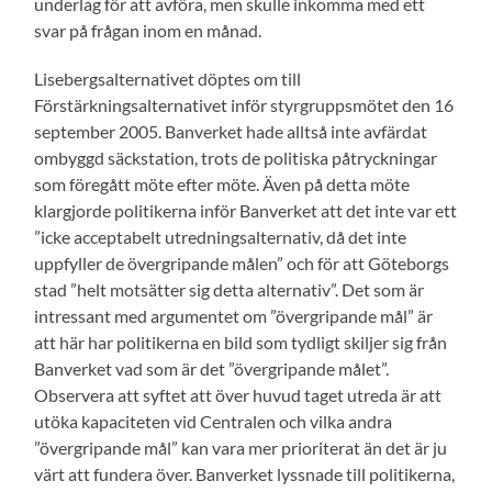
underlag för att avföra, men skulle inkomma med ett
svar på frågan inom en månad.
Lisebergsalternativet döptes om till
Förstärkningsalternativet inför styrgruppsmötet den 16
september 2005. Banverket hade alltså inte avfärdat
ombyggd säckstation, trots de politiska påtryckningar
som föregått möte efter möte. Även på detta möte
klargjorde politikerna inför Banverket att det inte var ett
”icke acceptabelt utredningsalternativ, då det inte
uppfyller de övergripande målen” och för att Göteborgs
stad ”helt motsätter sig detta alternativ”. Det som är
intressant med argumentet om ”övergripande mål” är
att här har politikerna en bild som tydligt skiljer sig från
Banverket vad som är det ”övergripande målet”.
Observera att syftet att över huvud taget utreda är att
utöka kapaciteten vid Centralen och vilka andra
”övergripande mål” kan vara mer prioriterat än det är ju
värt att fundera över. Banverket lyssnade till politikerna,