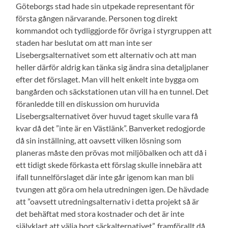
Göteborgs stad hade sin utpekade representant för
första gången närvarande. Personen tog direkt
kommandot och tydliggjorde för övriga i styrgruppen att
staden har beslutat om att man inte ser
Lisebergsalternativet som ett alternativ och att man
heller därför aldrig kan tänka sig ändra sina detaljplaner
efter det förslaget. Man vill helt enkelt inte bygga om
bangården och säckstationen utan vill ha en tunnel. Det
föranledde till en diskussion om huruvida
Lisebergsalternativet över huvud taget skulle vara få
kvar då det ”inte är en Västlänk”. Banverket redogjorde
då sin inställning, att oavsett vilken lösning som
planeras måste den prövas mot miljöbalken och att då i
ett tidigt skede förkasta ett förslag skulle innebära att
ifall tunnelförslaget där inte går igenom kan man bli
tvungen att göra om hela utredningen igen. De hävdade
att ”oavsett utredningsalternativ i detta projekt så är
det behäftat med stora kostnader och det är inte
självklart att välja bort säckalternativet”, framförallt då