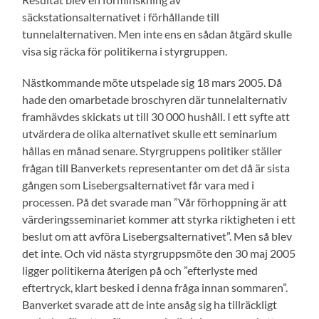
säckstationsalternativet i förhållande till
tunnelalternativen. Men inte ens en sådan åtgärd skulle
visa sig räcka för politikerna i styrgruppen.
Nästkommande möte utspelade sig 18 mars 2005. Då
hade den omarbetade broschyren där tunnelalternativ
framhävdes skickats ut till 30 000 hushåll. I ett syfte att
utvärdera de olika alternativet skulle ett seminarium
hållas en månad senare. Styrgruppens politiker ställer
frågan till Banverkets representanter om det då är sista
gången som Lisebergsalternativet får vara med i
processen. På det svarade man ”Vår förhoppning är att
värderingsseminariet kommer att styrka riktigheten i ett
beslut om att avföra Lisebergsalternativet”. Men så blev
det inte. Och vid nästa styrgruppsmöte den 30 maj 2005
ligger politikerna återigen på och ”efterlyste med
eftertryck, klart besked i denna fråga innan sommaren”.
Banverket svarade att de inte ansåg sig ha tillräckligt