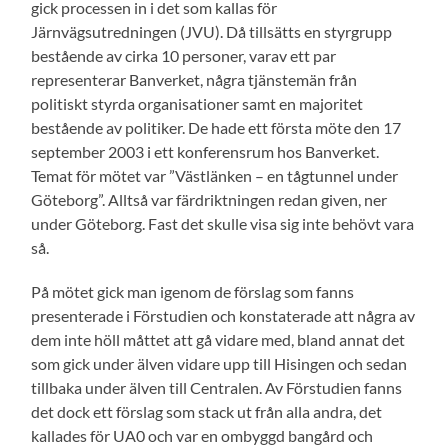
gick processen in i det som kallas för
Järnvägsutredningen (JVU). Då tillsätts en styrgrupp
bestående av cirka 10 personer, varav ett par
representerar Banverket, några tjänstemän från
politiskt styrda organisationer samt en majoritet
bestående av politiker. De hade ett första möte den 17
september 2003 i ett konferensrum hos Banverket.
Temat för mötet var ”Västlänken – en tågtunnel under
Göteborg”. Alltså var färdriktningen redan given, ner
under Göteborg. Fast det skulle visa sig inte behövt vara
så.
På mötet gick man igenom de förslag som fanns
presenterade i Förstudien och konstaterade att några av
dem inte höll måttet att gå vidare med, bland annat det
som gick under älven vidare upp till Hisingen och sedan
tillbaka under älven till Centralen. Av Förstudien fanns
det dock ett förslag som stack ut från alla andra, det
kallades för UA0 och var en ombyggd bangård och