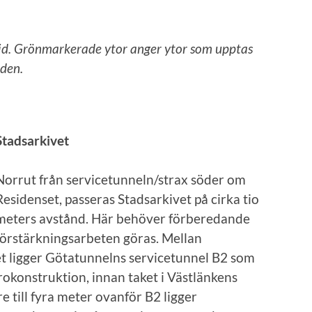
d. Grönmarkerade ytor anger ytor som upptas
iden.
Stadsarkivet
Norrut från servicetunneln/strax söder om
Residenset, passeras Stadsarkivet på cirka tio
meters avstånd. Här behöver förberedande
förstärkningsarbeten göras. Mellan
et ligger Götatunnelns servicetunnel B2 som
rokonstruktion, innan taket i Västlänkens
e till fyra meter ovanför B2 ligger