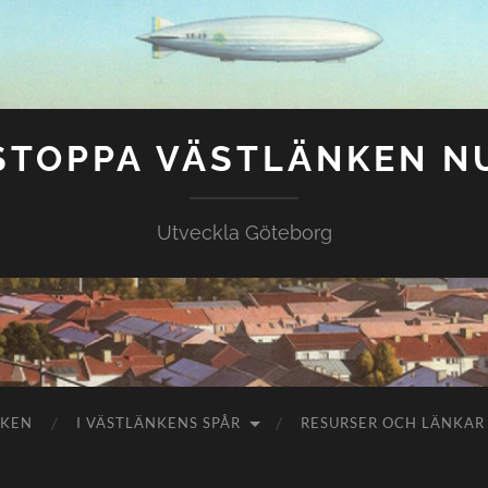
STOPPA VÄSTLÄNKEN N
Utveckla Göteborg
NKEN
I VÄSTLÄNKENS SPÅR
RESURSER OCH LÄNKAR