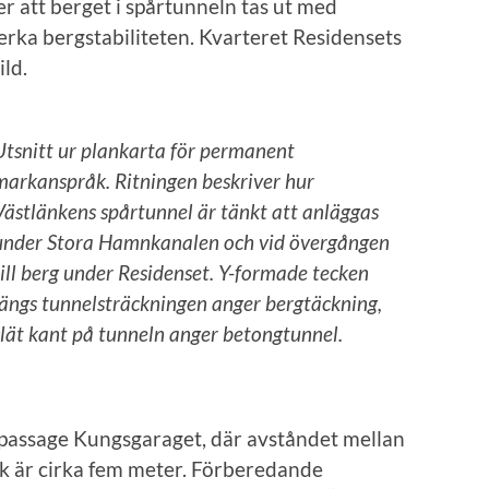
er att berget i spårtunneln tas ut med
erka bergstabiliteten. Kvarteret Residensets
ild.
Utsnitt ur plankarta för permanent
markanspråk. Ritningen beskriver hur
Västlänkens spårtunnel är tänkt att anläggas
under Stora Hamnkanalen och vid övergången
till berg under Residenset. Y-formade tecken
längs tunnelsträckningen anger bergtäckning,
slät kant på tunneln anger betongtunnel.
passage Kungsgaraget, där avståndet mellan
k är cirka fem meter. Förberedande