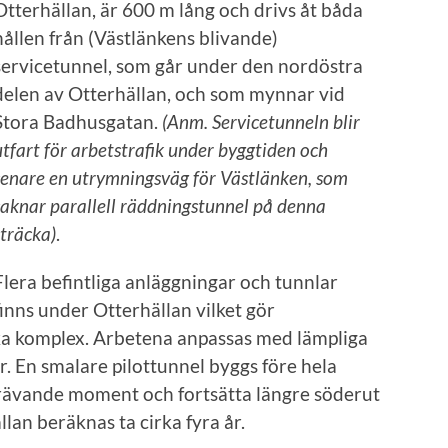
Otterhällan, är 600 m lång och drivs åt båda
hållen från (Västlänkens blivande)
servicetunnel, som går under den nordöstra
delen av Otterhällan, och som mynnar vid
Stora Badhusgatan.
(Anm. Servicetunneln blir
utfart för arbetstrafik under byggtiden och
senare en utrymningsväg för Västlänken, som
saknar parallell räddningstunnel på denna
sträcka)
.
Flera befintliga anläggningar och tunnlar
finns under Otterhällan vilket gör
ka komplex. Arbetena anpassas med lämpliga
. En smalare pilottunnel byggs före hela
skrävande moment och fortsätta längre söderut
lan beräknas ta cirka fyra år.