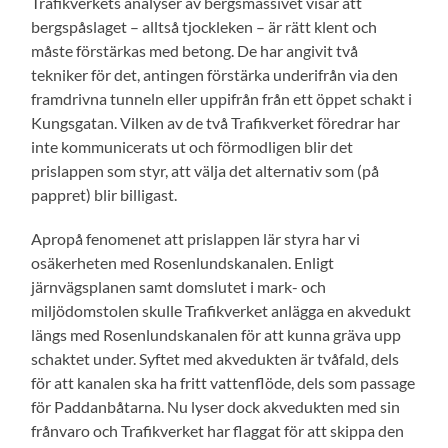
Trafikverkets analyser av bergsmassivet visar att
bergspåslaget – alltså tjockleken – är rätt klent och
måste förstärkas med betong. De har angivit två
tekniker för det, antingen förstärka underifrån via den
framdrivna tunneln eller uppifrån från ett öppet schakt i
Kungsgatan. Vilken av de två Trafikverket föredrar har
inte kommunicerats ut och förmodligen blir det
prislappen som styr, att välja det alternativ som (på
pappret) blir billigast.
Apropå fenomenet att prislappen lär styra har vi
osäkerheten med Rosenlundskanalen. Enligt
järnvägsplanen samt domslutet i mark- och
miljödomstolen skulle Trafikverket anlägga en akvedukt
längs med Rosenlundskanalen för att kunna gräva upp
schaktet under. Syftet med akvedukten är tvåfald, dels
för att kanalen ska ha fritt vattenflöde, dels som passage
för Paddanbåtarna. Nu lyser dock akvedukten med sin
frånvaro och Trafikverket har flaggat för att skippa den