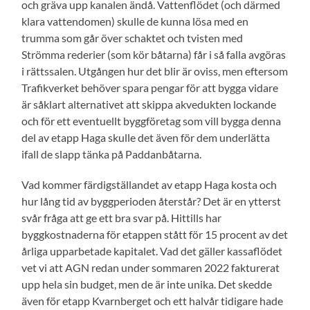
och gräva upp kanalen ändå. Vattenflödet (och därmed
klara vattendomen) skulle de kunna lösa med en
trumma som går över schaktet och tvisten med
Strömma rederier (som kör båtarna) får i så falla avgöras
i rättssalen. Utgången hur det blir är oviss, men eftersom
Trafikverket behöver spara pengar för att bygga vidare
är såklart alternativet att skippa akvedukten lockande
och för ett eventuellt byggföretag som vill bygga denna
del av etapp Haga skulle det även för dem underlätta
ifall de slapp tänka på Paddanbåtarna.
Vad kommer färdigställandet av etapp Haga kosta och
hur lång tid av byggperioden återstår? Det är en ytterst
svår fråga att ge ett bra svar på. Hittills har
byggkostnaderna för etappen stått för 15 procent av det
årliga upparbetade kapitalet. Vad det gäller kassaflödet
vet vi att AGN redan under sommaren 2022 fakturerat
upp hela sin budget, men de är inte unika. Det skedde
även för etapp Kvarnberget och ett halvår tidigare hade