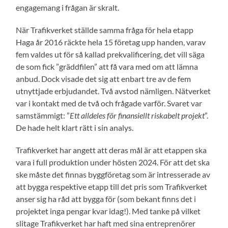
engagemang i frågan är skralt.
När Trafikverket ställde samma fråga för hela etapp
Haga år 2016 räckte hela 15 företag upp handen, varav
fem valdes ut för så kallad prekvalificering, det vill säga
de som fick ”gräddfilen” att få vara med om att lämna
anbud. Dock visade det sig att enbart tre av de fem
utnyttjade erbjudandet. Två avstod nämligen. Nätverket
var i kontakt med de två och frågade varför. Svaret var
samstämmigt: ”
Ett alldeles för finansiellt riskabelt projekt
”.
De hade helt klart rätt i sin analys.
Trafikverket har angett att deras mål är att etappen ska
vara i full produktion under hösten 2024. För att det ska
ske måste det finnas byggföretag som är intresserade av
att bygga respektive etapp till det pris som Trafikverket
anser sig ha råd att bygga för (som bekant finns det i
projektet inga pengar kvar idag!). Med tanke på vilket
slitage Trafikverket har haft med sina entreprenörer