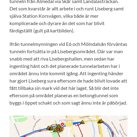
tunneln från Almedal via Skår samt Landalasträckan.
Det som kvarstår är allt arbete i och runt Liseberg samt
själva Station Korsvägen, vilka både är mer
komplicerade och dyrare än det som har blivit
färdigställt (gult på kartbilden).
Ifrån tunnelmynningen vid E6 och Mölndalsån förväntas
tunneln fortsätta in på Lisebergsområdet. Där var man
snabb med att riva Lisebergshallen, men sedan har
ingenting hänt och det planerade tunnelarbeten har i
området ännu inte kommit igång. Att ingenting händer
har gjort Liseberg sura eftersom de hade blivit lovade att
fått tillbaka sin mark vid det här laget. Så blir det inte
eftersom på området planeras en betongtunnel som
byggs i öppet schakt och som sagt ännu inte är påbörjad.