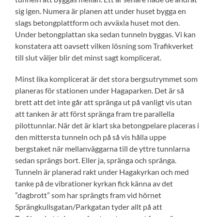
sig igen. Numera är planen att under huset bygga en
slags betongplattform och avväxla huset mot den.
Under betongplattan ska sedan tunneln byggas. Vi kan
konstatera att oavsett vilken lösning som Trafikverket
till slut väljer blir det minst sagt komplicerat.
Minst lika komplicerat är det stora bergsutrymmet som
planeras för stationen under Hagaparken. Det är så
brett att det inte går att spränga ut på vanligt vis utan
att tanken är att först spränga fram tre parallella
pilottunnlar. När det är klart ska betongpelare placeras i
den mittersta tunneln och på så vis hålla uppe
bergstaket när mellanväggarna till de yttre tunnlarna
sedan sprängs bort. Eller ja, spränga och spränga.
Tunneln är planerad rakt under Hagakyrkan och med
tanke på de vibrationer kyrkan fick känna av det
”dagbrott” som har sprängts fram vid hörnet
Sprängkullsgatan/Parkgatan tyder allt på att