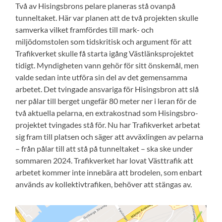
Två av Hisingsbrons pelare planeras stå ovanpå
tunneltaket. Här var planen att de två projekten skulle
samverka vilket framfördes till mark- och
miljödomstolen som tidskritisk och argument för att
Trafikverket skulle få starta igång Västlänksprojektet
tidigt. Myndigheten vann gehör för sitt önskemål, men
valde sedan inte utföra sin del av det gemensamma
arbetet. Det tvingade ansvariga för Hisingsbron att slå
ner pålar till berget ungefär 80 meter ner i leran för de
två aktuella pelarna, en extrakostnad som Hisingsbro-
projektet tvingades stå för. Nu har Trafikverket arbetat
sig fram till platsen och säger att avväxlingen av pelarna
– från pålar till att stå på tunneltaket – ska ske under
sommaren 2024. Trafikverket har lovat Västtrafik att
arbetet kommer inte innebära att brodelen, som enbart
används av kollektivtrafiken, behöver att stängas av.