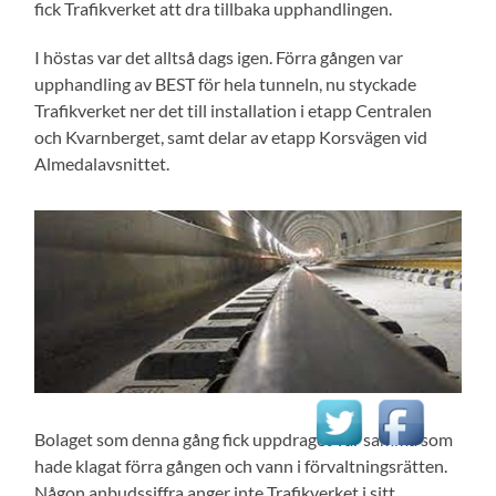
fick Trafikverket att dra tillbaka upphandlingen.
I höstas var det alltså dags igen. Förra gången var
upphandling av BEST för hela tunneln, nu styckade
Trafikverket ner det till installation i etapp Centralen
och Kvarnberget, samt delar av etapp Korsvägen vid
Almedalavsnittet.
Bolaget som denna gång fick uppdraget var samma som
hade klagat förra gången och vann i förvaltningsrätten.
Någon anbudssiffra anger inte Trafikverket i sitt