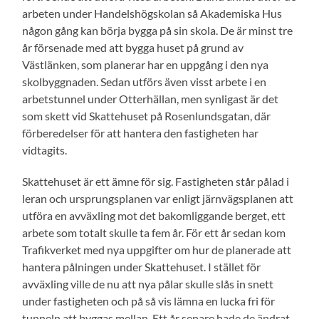
arbeten under Handelshögskolan så Akademiska Hus
någon gång kan börja bygga på sin skola. De är minst tre
år försenade med att bygga huset på grund av
Västlänken, som planerar har en uppgång i den nya
skolbyggnaden. Sedan utförs även visst arbete i en
arbetstunnel under Otterhällan, men synligast är det
som skett vid Skattehuset på Rosenlundsgatan, där
förberedelser för att hantera den fastigheten har
vidtagits.
Skattehuset är ett ämne för sig. Fastigheten står pålad i
leran och ursprungsplanen var enligt järnvägsplanen att
utföra en avväxling mot det bakomliggande berget, ett
arbete som totalt skulle ta fem år. För ett år sedan kom
Trafikverket med nya uppgifter om hur de planerade att
hantera pålningen under Skattehuset. I stället för
avväxling ville de nu att nya pålar skulle slås in snett
under fastigheten och på så vis lämna en lucka fri för
tunneln att byggas mellan. Ett år senare hade de ändrat