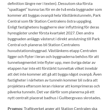
definition längre ner i texten). Dessutom ska första
”spadtaget” kunna tas för en de två enda byggnader som
kommer att byggas ovanpå hela Västlänkstunneln, Park
Central som får Station Centralens östra uppgång.
Enligt fastighetens byggherre sker inflyttning för deras
hyresgäster under första kvartalet 2027. Den andra
byggnaden anläggs västerut i direkt anslutning till Park
Central och planeras bli Station Centralens
huvudstationsbyggnad. Västlänkens etapp Centralen
ligger och flyter i leran och byggnaderna behövs för att
tunnelsegmentet inte flyter upp, men övriga delar av
etappen har inte ett förstärkt tunneltak vilket innebär
att det inte kommer att gå att bygga något ovanpå. Även
fastigheter i närheten av tunneln kommer bli svåra att
projektera eftersom leran riskerar att komprimeras och
påverka tunneln. Det var därför som planerna på ett
nytt centralt placerat badhus i Gullbergsvass skrotades.
Prognos:
Trafikverket anger att Station Centralen ska