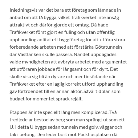
Inledningsvis var det bara ett företag som lämnade in
anbud om att få bygga, vilket Trafikverket inte ansåg
attraktivt och därför gjorde ett omtag. Då hade
Trafikverket först gjort en fuling och utan offentlig
upphandling anlitat ett byggföretag för att utföra stora
förberedande arbeten med att förstärka Götatunneln
där Västlänken skulle passera. När det uppdagades
valde myndigheten att avbryta arbetet med argumentet
att utföraren jobbade för långsamt och för dyrt. Det
skulle visa sig bli än dyrare och mer tidsödande när
Trafikverket efter en laglig korrekt utförd upphandling
gav förtroendet till en annan aktör. Såväl tidplan som
budget för momentet sprack rejält.
Etappen är inte speciellt lång men komplicerad. Två
tredjedelar bestod av berg som man sprängt ut som ett
U. I detta U byggs sedan tunneln med golv, väggar och
tak i betong. Den leder bort mot Packhusplatsen där