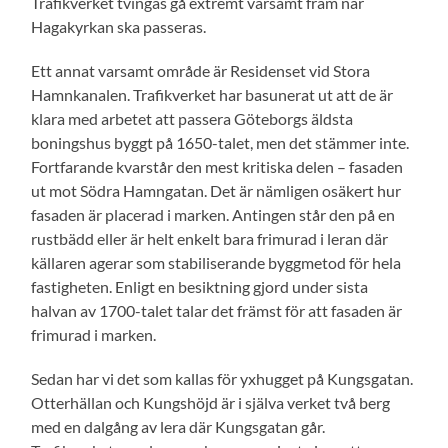
Trafikverket tvingas gå extremt varsamt fram när
Hagakyrkan ska passeras.
Ett annat varsamt område är Residenset vid Stora
Hamnkanalen. Trafikverket har basunerat ut att de är
klara med arbetet att passera Göteborgs äldsta
boningshus byggt på 1650-talet, men det stämmer inte.
Fortfarande kvarstår den mest kritiska delen – fasaden
ut mot Södra Hamngatan. Det är nämligen osäkert hur
fasaden är placerad i marken. Antingen står den på en
rustbädd eller är helt enkelt bara frimurad i leran där
källaren agerar som stabiliserande byggmetod för hela
fastigheten. Enligt en besiktning gjord under sista
halvan av 1700-talet talar det främst för att fasaden är
frimurad i marken.
Sedan har vi det som kallas för yxhugget på Kungsgatan.
Otterhällan och Kungshöjd är i själva verket två berg
med en dalgång av lera där Kungsgatan går.