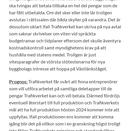
ska tvingas att betala tillbaka en hel del pengar som de
har fått utbetalda. Om det sker eller inte lär troligen
avslutas i rättssalen där båda skyller på varandra. Det är
dessutom oklart ifall Trafikverket kan skriva på nya avtal
som saknar skrivelser om viten vid spräckta
budgetramar och tidplaner eftersom det skulle äventyra
kostnadskontroll samt myndighetens krav på att
hushålla med statens medel. Troligen är just
vitesparagrafer de största stötestenarna för nya
byggbolags intresse att hoppa på Västlänkståget.
Prognos:
Trafikverket får svårt att finna entreprenörer
som vill utföra arbetet på samtliga deletapper till de
pengar Trafikverket kan och vill betala. Därmed fördröjs
eventuell återstart till full produktion och Trafikverkets
mål att ha full produktion hösten 2024 kommer inte att
uppfyllas. Ifall produktionen ens kommer att komma
igång blir det på villkor som i en granskning högst troligt
inte följer Trafikverkets principer och standardvillkor,