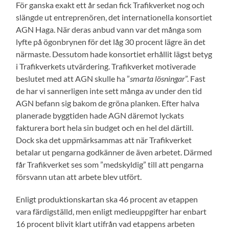
För ganska exakt ett år sedan fick Trafikverket nog och
slängde ut entreprenören, det internationella konsortiet
AGN Haga. När deras anbud vann var det många som
lyfte på ögonbrynen för det låg 30 procent lägre än det
närmaste. Dessutom hade konsortiet erhållit lägst betyg
i Trafikverkets utvärdering. Trafikverket motiverade
beslutet med att AGN skulle ha ”
smarta lösningar
”. Fast
de har vi sannerligen inte sett många av under den tid
AGN befann sig bakom de gröna planken. Efter halva
planerade byggtiden hade AGN däremot lyckats
fakturera bort hela sin budget och en hel del därtill.
Dock ska det uppmärksammas att när Trafikverket
betalar ut pengarna godkänner de även arbetet. Därmed
får Trafikverket ses som ”medskyldig” till att pengarna
försvann utan att arbete blev utfört.
Enligt produktionskartan ska 46 procent av etappen
vara färdigställd, men enligt medieuppgifter har enbart
16 procent blivit klart utifrån vad etappens arbeten