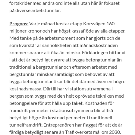
fortskrider med andra ord inte alls utan här är fokuset
på diverse arbetstunnlar.
Prognos:
Varje månad kostar etapp Korsvägen 160
miljoner kronor och har högst kassaflöde av alla etapper.
Med tanke på de arbetsmoment som har gjorts och de
som kvarstår är sannolikheten att månadskostnaden
kommer snarare att öka än minska. Förklaringen hittar vi
i att det är betydligt dyrare att bygga betongtunnlar än
traditionella bergstunnlar och eftersom arbetet med
bergstunnlar minskar samtidigt som behovet av att
bygga betongtunnlar ökar blir det därmed även en högre
kostnadsmassa. Därtill har vi stationsutrymmena i
bergen som byggs med den helt oprövade tekniken med
betongpelare för att hålla upp taket. Kostnaden för
framdrift per meter i stationsutrymmena blir alltså
betydligt högre än kostnad per meter i traditionell
tunnelframdrift. Entreprenören har flaggat för att de är
färdiga betydligt senare än Trafikverkets mål om 2030.