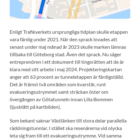
Enligt Trafikverkets ursprungliga tidplan skulle etappen
vara färdig under 2021. När den sprack lovades att
senast under maj månad år 2023 skulle marken lämnas
tillbaka till Göteborg stad. Även det sprack. Nu säger
entreprenören i ett dokument till tingsrätten att de är
klara med sitt arbete i maj 2024. Projekteringskartan
anger att 63 procent av tunneletappen är färdigställd.
Det är främst två områden som kvarstår, runt
evakueringsutrymmet samt sträckan öster om
övergången av Götatunneln innan Lilla Bommen
(ljusblått på kartbilden).
Som bekant saknar Västlänken till stora delar parallella
räddningstunnlar. I stället ska resenärerna vid olycka
leta sig fram till ett evakueringsutrymme. Vid samma