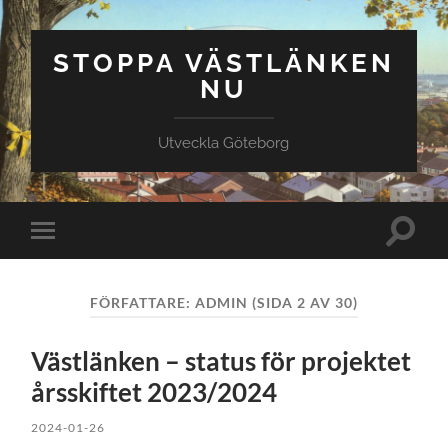
STOPPA VÄSTLÄNKEN
NU
Utveckla Göteborg
Slå
Slå
på/av
på/av
sökfält
mobilmeny
FÖRFATTARE:
ADMIN
(SIDA 2 AV 30)
Västlänken – status för projektet
årsskiftet 2023/2024
2024-01-26