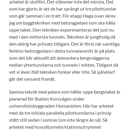
arbetet är slutfört. Det stämmer inte det minsta. Det
som har gjorts är att de har sprängt ut tre pilottunnlar
som går samman i en tratt. För etapp Haga ovan skrev
jag om byggtekniken med betongpelare som ska hålla
uppe taket. Den tekniken experimenteras det just nu
med i den mittersta tunneln. Tekniken är jungfrulig då
den aldrig har prövats tidigare. Det är först när samtliga
femton betongpelare i detta tunnelavsnitt är på plats
som det blir aktuellt att demontera bergsväggarna
mellan yttertunnlarna och tunneln i mitten. Tidigast då
vet vi även ifall tekniken funkar eller inte. Så självklart
går det varsamt framåt.
Samma teknik med pelare som håller uppe bergstaket är
planerad för Station Korsvägen under
universitetsbyggnaden Humanisten. Här har arbetet
med de tre initiala parallella pilottunnlarna i princip
stått still sedan i somras (om inte längre än så). Så
arbetet med huvudtunneln/stationsutrymmet