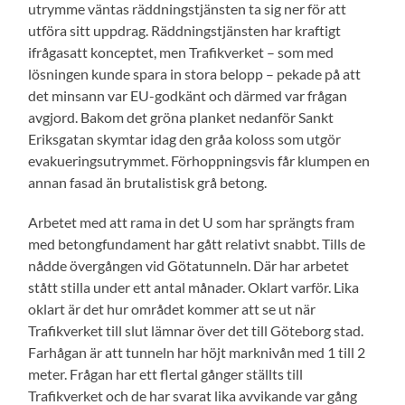
utrymme väntas räddningstjänsten ta sig ner för att
utföra sitt uppdrag. Räddningstjänsten har kraftigt
ifrågasatt konceptet, men Trafikverket – som med
lösningen kunde spara in stora belopp – pekade på att
det minsann var EU-godkänt och därmed var frågan
avgjord. Bakom det gröna planket nedanför Sankt
Eriksgatan skymtar idag den gråa koloss som utgör
evakueringsutrymmet. Förhoppningsvis får klumpen en
annan fasad än brutalistisk grå betong.
Arbetet med att rama in det U som har sprängts fram
med betongfundament har gått relativt snabbt. Tills de
nådde övergången vid Götatunneln. Där har arbetet
stått stilla under ett antal månader. Oklart varför. Lika
oklart är det hur området kommer att se ut när
Trafikverket till slut lämnar över det till Göteborg stad.
Farhågan är att tunneln har höjt marknivån med 1 till 2
meter. Frågan har ett flertal gånger ställts till
Trafikverket och de har svarat lika avvikande var gång