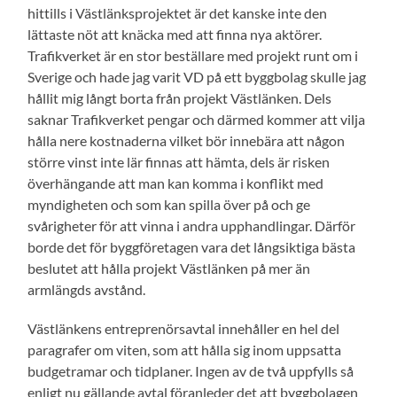
hittills i Västlänksprojektet är det kanske inte den
lättaste nöt att knäcka med att finna nya aktörer.
Trafikverket är en stor beställare med projekt runt om i
Sverige och hade jag varit VD på ett byggbolag skulle jag
hållit mig långt borta från projekt Västlänken. Dels
saknar Trafikverket pengar och därmed kommer att vilja
hålla nere kostnaderna vilket bör innebära att någon
större vinst inte lär finnas att hämta, dels är risken
överhängande att man kan komma i konflikt med
myndigheten och som kan spilla över på och ge
svårigheter för att vinna i andra upphandlingar. Därför
borde det för byggföretagen vara det långsiktiga bästa
beslutet att hålla projekt Västlänken på mer än
armlängds avstånd.
Västlänkens entreprenörsavtal innehåller en hel del
paragrafer om viten, som att hålla sig inom uppsatta
budgetramar och tidplaner. Ingen av de två uppfylls så
enligt nu gällande avtal föranleder det att byggbolagen