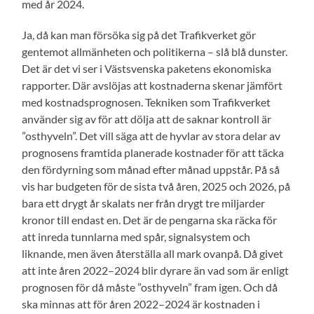
med år 2024.
Ja, då kan man försöka sig på det Trafikverket gör
gentemot allmänheten och politikerna – slå blå dunster.
Det är det vi ser i Västsvenska paketens ekonomiska
rapporter. Där avslöjas att kostnaderna skenar jämfört
med kostnadsprognosen. Tekniken som Trafikverket
använder sig av för att dölja att de saknar kontroll är
”osthyveln”. Det vill säga att de hyvlar av stora delar av
prognosens framtida planerade kostnader för att täcka
den fördyrning som månad efter månad uppstår. På så
vis har budgeten för de sista två åren, 2025 och 2026, på
bara ett drygt år skalats ner från drygt tre miljarder
kronor till endast en. Det är de pengarna ska räcka för
att inreda tunnlarna med spår, signalsystem och
liknande, men även återställa all mark ovanpå. Då givet
att inte åren 2022–2024 blir dyrare än vad som är enligt
prognosen för då måste ”osthyveln” fram igen. Och då
ska minnas att för åren 2022–2024 är kostnaden i