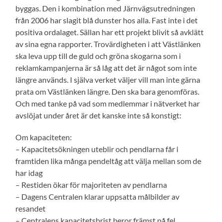
byggas. Den i kombination med Järnvägsutredningen
från 2006 har slagit blå dunster hos alla. Fast inte i det
positiva ordalaget. Sällan har ett projekt blivit så avklätt
av sina egna rapporter. Trovärdigheten i att Västlänken
ska leva upp till de guld och gröna skogarna som i
reklamkampanjerna är så låg att det är något som inte
längre används. I själva verket väljer vill man inte gärna
prata om Västlänken längre. Den ska bara genomföras.
Och med tanke på vad som medlemmar i nätverket har
avslöjat under året är det kanske inte så konstigt:
Om kapaciteten:
– Kapacitetsökningen uteblir och pendlarna får i
framtiden lika många pendeltåg att välja mellan som de
har idag
– Restiden ökar för majoriteten av pendlarna
– Dagens Centralen klarar uppsatta målbilder av
resandet
– Centralens kapacitetsbrist beror främst på fel