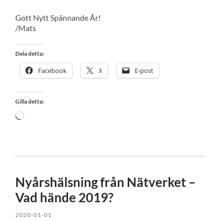
Gott Nytt Spännande År!
/Mats
Dela detta:
Facebook
X
E-post
Gilla detta:
Laddar
in
…
Nyårshälsning från Nätverket –
Vad hände 2019?
2020-01-01