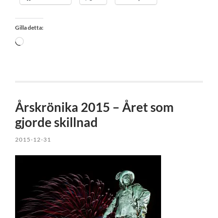
Gilla detta:
Laddar
in
…
Årskrönika 2015 – Året som
gjorde skillnad
2015-12-31