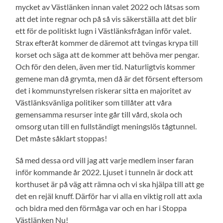
mycket av Västlänken innan valet 2022 och låtsas som
att det inte regnar och på så vis säkerställa att det blir
ett för de politiskt lugn i Västlänksfrågan inför valet.
Strax efteråt kommer de däremot att tvingas krypa till
korset och säga att de kommer att behöva mer pengar.
Och för den delen, även mer tid. Naturligtvis kommer
gemene man då grymta, men då är det försent eftersom
det i kommunstyrelsen riskerar sitta en majoritet av
Västlänksvänliga politiker som tillåter att våra
gemensamma resurser inte går till vård, skola och
omsorg utan till en fullständigt meningslös tågtunnel.
Det måste såklart stoppas!
Så med dessa ord vill jag att varje medlem inser faran
inför kommande år 2022. Ljuset i tunneln är dock att
korthuset är på väg att rämna och vi ska hjälpa till att ge
det en rejäl knuff. Därför har vi alla en viktig roll att axla
och bidra med den förmåga var och en har i Stoppa
Västlänken Nu!