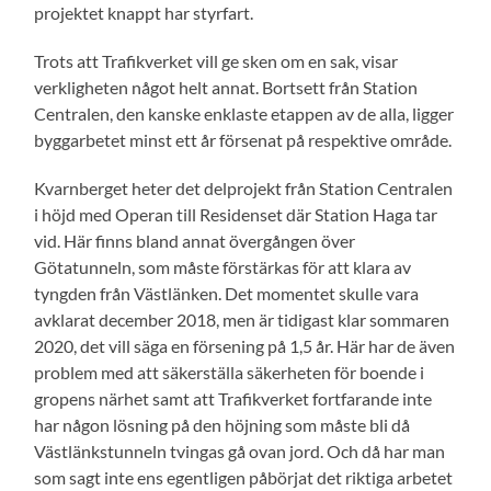
projektet knappt har styrfart.
Trots att Trafikverket vill ge sken om en sak, visar
verkligheten något helt annat. Bortsett från Station
Centralen, den kanske enklaste etappen av de alla, ligger
byggarbetet minst ett år försenat på respektive område.
Kvarnberget heter det delprojekt från Station Centralen
i höjd med Operan till Residenset där Station Haga tar
vid. Här finns bland annat övergången över
Götatunneln, som måste förstärkas för att klara av
tyngden från Västlänken. Det momentet skulle vara
avklarat december 2018, men är tidigast klar sommaren
2020, det vill säga en försening på 1,5 år. Här har de även
problem med att säkerställa säkerheten för boende i
gropens närhet samt att Trafikverket fortfarande inte
har någon lösning på den höjning som måste bli då
Västlänkstunneln tvingas gå ovan jord. Och då har man
som sagt inte ens egentligen påbörjat det riktiga arbetet