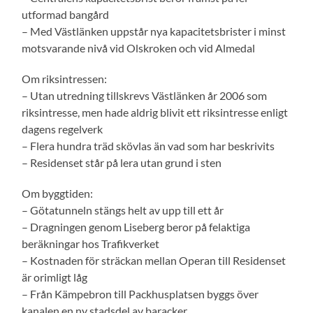
utformad bangård
– Med Västlänken uppstår nya kapacitetsbrister i minst
motsvarande nivå vid Olskroken och vid Almedal
Om riksintressen:
– Utan utredning tillskrevs Västlänken år 2006 som
riksintresse, men hade aldrig blivit ett riksintresse enligt
dagens regelverk
– Flera hundra träd skövlas än vad som har beskrivits
– Residenset står på lera utan grund i sten
Om byggtiden:
– Götatunneln stängs helt av upp till ett år
– Dragningen genom Liseberg beror på felaktiga
beräkningar hos Trafikverket
– Kostnaden för sträckan mellan Operan till Residenset
är orimligt låg
– Från Kämpebron till Packhusplatsen byggs över
kanalen en ny stadsdel av baracker