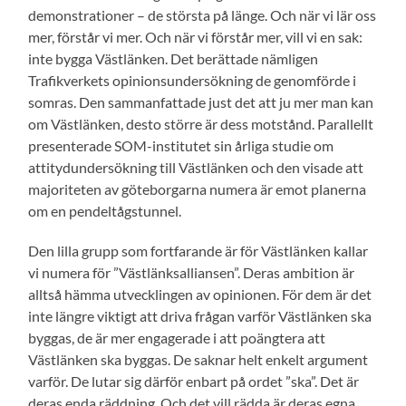
demonstrationer – de största på länge. Och när vi lär oss
mer, förstår vi mer. Och när vi förstår mer, vill vi en sak:
inte bygga Västlänken. Det berättade nämligen
Trafikverkets opinionsundersökning de genomförde i
somras. Den sammanfattade just det att ju mer man kan
om Västlänken, desto större är dess motstånd. Parallellt
presenterade SOM-institutet sin årliga studie om
attitydundersökning till Västlänken och den visade att
majoriteten av göteborgarna numera är emot planerna
om en pendeltågstunnel.
Den lilla grupp som fortfarande är för Västlänken kallar
vi numera för ”Västlänksalliansen”. Deras ambition är
alltså hämma utvecklingen av opinionen. För dem är det
inte längre viktigt att driva frågan varför Västlänken ska
byggas, de är mer engagerade i att poängtera att
Västlänken ska byggas. De saknar helt enkelt argument
varför. De lutar sig därför enbart på ordet ”ska”. Det är
deras enda räddning. Och det vill rädda är deras egna