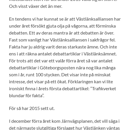
Och visst växer det än mer.
En tendens vi har kunnat se är att Västlänksalliansen har
under året försökt gjuta olja på vågorna, att förminska
debatten. Ett av deras mantra är att debatten är över.
Fast som vanligt har Västlänksalliansen i sakfrågor fel.
Fakta har ju aldrig varit deras starkaste ämne. Och inte
ens i att räkna antalet debattartiklar i Västlänksämnet.
För trots att det var ett valår förra året så var antalet
debattartiklar i Göteborgsposten nära nog lika många
som i år, runt 100 stycken. Det visar inte på minskat
intresse, det visar på ett ökat. Förklaringen kan vi lite
ironiskt finna i årets första debattartikel: ”Trafikverket
blundar för fakta”.
För så har 2015 sett ut.
I december förra året kom Järnvägsplanen, det vill säga i
det närmaste slutgiltiga förslaget hur Västlänken väntas