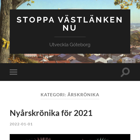
STOPPA VÄSTLÄNKEN
NU
Utveckla Göteborg
Slå
Slå
på/av
på/av
sökfält
mobilmeny
KATEGORI:
ÅRSKRÖNIKA
Nyårskrönika för 2021
2022-01-01