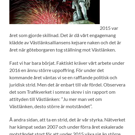
2015 var
året som gjorde skillnad. Det är då vårt engagemang
klädde av Västlänksalliansens kejsare naken och det är
året när göteborgaren tog ställning mot Västlänken.
Fast vi har bara börjat. Faktiskt kräver vårt arbete under
2016 en ännu större uppoffring. För under det
kommande året väntas vi se en rafflande politisk och
juridisk strid. Men det är enbart till vår fördel. Observera
det som Trafikverket i somras skrev i sin rapport om
attityden till Västlänken: ”Ju mer man vet om
Västlänken, desto större är motståndet”.
Å andra sidan, att ta en strid, det är vår styrka. Nätverket
har kämpat sedan 2007 och under förra året eskalerade
motståndet stort för att under 2015 växa sig än större.