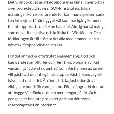
Det vi ändock vet är att göteborgarna blir allt mer bittra
över projektet. Det visar SOM-institutets årliga
mätningar. Förre ordförande för kommunstyrelsen sade
i en intervju att ”när bygget väl kommer igång kommer
fler att uppskatta det”. Hon hade fel. Aldrig har så många
som nu varit negativa och kritiska till Västlänken. Och
förklaringen är till största del alla medlemmar i detta
nätverk: Stoppa Västlänken Nu.
För det är med er oförtrutet engagemang, glöd och
kämpande som allt fler och fler får upp ögonen vilket
vansinnigt ”yttersta dumhet” som Västlänken är. En del
vill påstå att det inte går att stoppa Västlänken. Jag vill
hävda att de har fel. Än finns tid. Ja, just tiden är vår
viktigaste bundsförvant just nu. För ju längre tid det tar
att bygga Västlänken, desto mer pengar går åt. Och
pengar, det har inte projektet gott om där redan
reservkapitalet är intecknat.