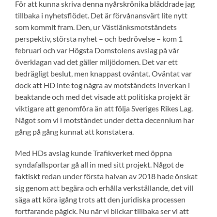
För att kunna skriva denna nyårskrönika bläddrade jag
tillbaka i nyhetsflödet. Det är förvånansvärt lite nytt
som kommit fram. Den, ur Västlänksmotståndets
perspektiv, största nyhet – och bedrövelse – kom 1
februari och var Högsta Domstolens avslag på vår
överklagan vad det gäller miljödomen. Det var ett
bedrägligt beslut, men knappast oväntat. Oväntat var
dock att HD inte tog några av motståndets inverkan i
beaktande och med det visade att politiska projekt är
viktigare att genomföra än att följa Sveriges Rikes Lag.
Något som vi i motståndet under detta decennium har
gång på gång kunnat att konstatera.
Med HDs avslag kunde Trafikverket med öppna
syndafallsportar gå all in med sitt projekt. Något de
faktiskt redan under första halvan av 2018 hade önskat
sig genom att begära och erhålla verkställande, det vill
säga att köra igång trots att den juridiska processen
fortfarande pågick. Nu när vi blickar tillbaka ser vi att