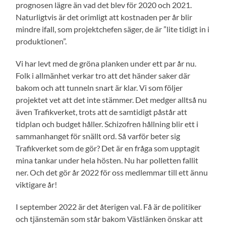
prognosen lägre än vad det blev för 2020 och 2021.
Naturligtvis är det orimligt att kostnaden per år blir
mindre ifall, som projektchefen säger, de är ”lite tidigt in i
produktionen”.
Vi har levt med de gröna planken under ett par år nu.
Folk i allmänhet verkar tro att det händer saker där
bakom och att tunneln snart är klar. Vi som följer
projektet vet att det inte stämmer. Det medger alltså nu
även Trafikverket, trots att de samtidigt påstår att
tidplan och budget håller. Schizofren hållning blir ett i
sammanhanget för snällt ord. Så varför beter sig
Trafikverket som de gör? Det är en fråga som upptagit
mina tankar under hela hösten. Nu har polletten fallit
ner. Och det gör år 2022 för oss medlemmar till ett ännu
viktigare år!
I september 2022 är det återigen val. Få är de politiker
och tjänstemän som står bakom Västlänken önskar att