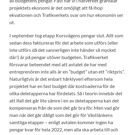
av budgetens pengar. Fast när vi i nätverket granskar
projektets ekonomi är det omöjligt att få ihop
ekvationen och Trafikverkets svar om hur ekonomin ser
ut.
I september tog etapp Korsvägens pengar slut. Allt som
sedan dess faktureras för det arbete som utförs (eller
inte utförs då det sannerligen inte händer så mycket
där!) är på pengar utöver budgeten. Trafikverket
försvarar beteendet med att avtalet de har med
entreprenören inte alls är en ”budget” utan ett ”riktpris”.
Naturligtvis är det enbart hårklyveri eftersom hela
projektet har en fast budget där kostnaderna för de
olika deletapperna har fördelats. Så i teorin innebär det
att ifall det går lite sämre i en av deletapperna kan det
kompenseras från de som det går bra för. Men vad gör
man när det går dåligt som det gör för Västlänkens
samtliga etapper – enligt avtalen kommer ingen ha
pengar kvar för hela 2022, men alla ska arbeta till och