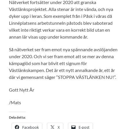
Nätverket fortsätter under 2020 att granska
Västlänksprojektet. Alla stenar är inte vända, och nya
dyker upp i leran. Som exemplet från i Påsk i våras då
Linnéplatsens arbetstunneln påstods blev saboterad
vilket inte riktigt verkar vara en korrekt bild utan en
annan lär visas upp under kommande år.
Så nätverket ser fram emot nya spännande avslöjanden
under 2020. Och vi ser fram emot att se mer av denna
kämpaglöd som har blivit ett signum för
Västlänkskampen. Det är ett nytt annalkande år, ett år
där vi gemensamt säger ”STOPPA VÄSTLÄNKEN NU!”.
Gott Nytt År
/Mats
Dela detta:
Facebook
X
E-post