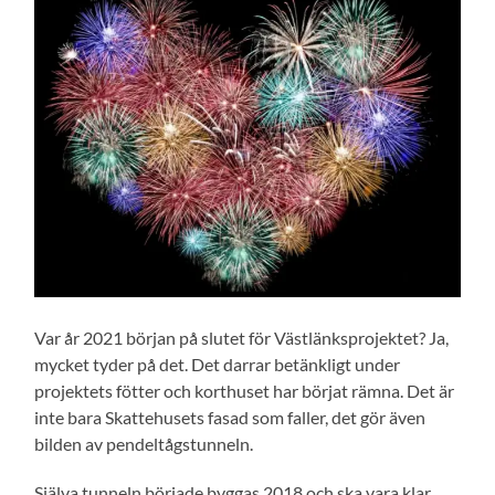
Var år 2021 början på slutet för Västlänksprojektet? Ja,
mycket tyder på det. Det darrar betänkligt under
projektets fötter och korthuset har börjat rämna. Det är
inte bara Skattehusets fasad som faller, det gör även
bilden av pendeltågstunneln.
Själva tunneln började byggas 2018 och ska vara klar