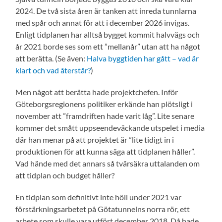
2024. De två sista åren är tanken att inreda tunnlarna
med spår och annat för att i december 2026 invigas.
Enligt tidplanen har alltså bygget kommit halvvägs och
år 2021 borde ses som ett ”mellanår” utan att ha något
att berätta. (Se även:
Halva byggtiden har gått – vad är
klart och vad återstår?
)
Men något att berätta hade projektchefen. Inför
Göteborgsregionens politiker erkände han plötsligt i
november att ”framdriften hade varit låg”. Lite senare
kommer det smått uppseendeväckande utspelet i media
där han menar på att projektet är ”lite tidigt in i
produktionen för att kunna säga att tidplanen håller”.
Vad hände med det annars så tvärsäkra uttalanden om
att tidplan och budget håller?
En tidplan som definitivt inte höll under 2021 var
förstärkningsarbetet på Götatunnelns norra rör, ett
arbete som skulle vara utfört december 2018. Då hade