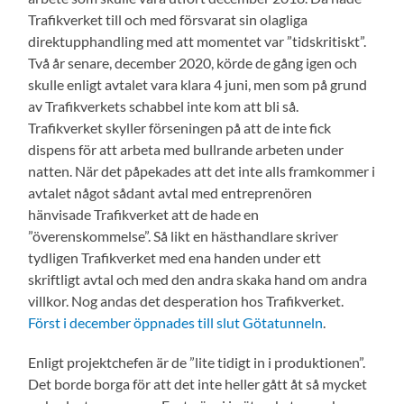
Trafikverket till och med försvarat sin olagliga
direktupphandling med att momentet var ”tidskritiskt”.
Två år senare, december 2020, körde de gång igen och
skulle enligt avtalet vara klara 4 juni, men som på grund
av Trafikverkets schabbel inte kom att bli så.
Trafikverket skyller förseningen på att de inte fick
dispens för att arbeta med bullrande arbeten under
natten. När det påpekades att det inte alls framkommer i
avtalet något sådant avtal med entreprenören
hänvisade Trafikverket att de hade en
”överenskommelse”. Så likt en hästhandlare skriver
tydligen Trafikverket med ena handen under ett
skriftligt avtal och med den andra skaka hand om andra
villkor. Nog andas det desperation hos Trafikverket.
Först i december öppnades till slut Götatunneln
.
Enligt projektchefen är de ”lite tidigt in i produktionen”.
Det borde borga för att det inte heller gått åt så mycket