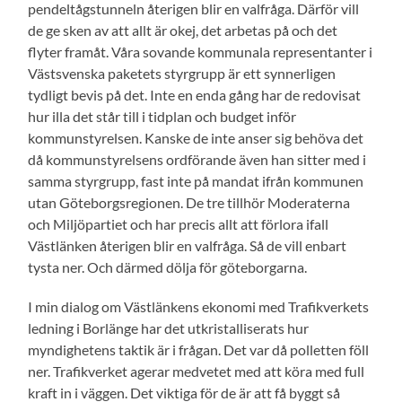
pendeltågstunneln återigen blir en valfråga. Därför vill
de ge sken av att allt är okej, det arbetas på och det
flyter framåt. Våra sovande kommunala representanter i
Västsvenska paketets styrgrupp är ett synnerligen
tydligt bevis på det. Inte en enda gång har de redovisat
hur illa det står till i tidplan och budget inför
kommunstyrelsen. Kanske de inte anser sig behöva det
då kommunstyrelsens ordförande även han sitter med i
samma styrgrupp, fast inte på mandat ifrån kommunen
utan Göteborgsregionen. De tre tillhör Moderaterna
och Miljöpartiet och har precis allt att förlora ifall
Västlänken återigen blir en valfråga. Så de vill enbart
tysta ner. Och därmed dölja för göteborgarna.
I min dialog om Västlänkens ekonomi med Trafikverkets
ledning i Borlänge har det utkristalliserats hur
myndighetens taktik är i frågan. Det var då polletten föll
ner. Trafikverket agerar medvetet med att köra med full
kraft in i väggen. Det viktiga för de är att få byggt så