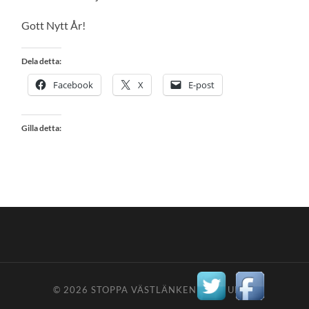
Gott Nytt År!
Dela detta:
Facebook
X
E-post
Gilla detta:
© 2026
STOPPA VÄSTLÄNKEN NU
—
UPP ↑