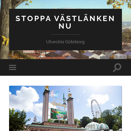
STOPPA VÄSTLÄNKEN
NU
Utveckla Göteborg
Slå
Slå
på/av
på/av
sökfält
mobilmeny